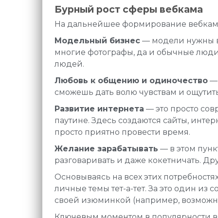
Бурный рост сферы вебкама
На дальнейшее формирование вебкам
Модельный бизнес
— модели нужны в
многие фотографы, да и обычные люди 
людей.
Любовь к общению и одиночество
— 
сможешь дать волю чувствам и ощутить
Развитие интернета
— это просто сов
паутине. Здесь создаются сайты, инте
просто приятно провести время.
Желание зарабатывать
— в этом пунк
разговаривать и даже кокетничать. Дру
Основываясь на всех этих потребностя
личные темы тет-а-тет. За это один из
своей изюминкой (например, возможн
Ключевым моментом в популярности ве