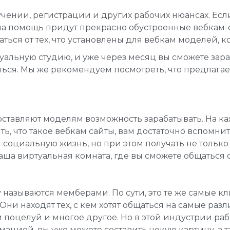
чении, регистрации и других рабочих нюансах. Есл
 на помощь придут прекрасно обустроенные вебкам-
аться от тех, что установлены для вебкам моделей, к
туальную студию, и уже через месяц вы сможете за
иться. Мы же рекомендуем посмотреть, что предлаг
оставляют моделям возможность зарабатывать. На к
ть, что такое вебкам сайты, вам достаточно вспомни
и социальную жизнь, но при этом получать не тольк
ваша виртуальная комната, где вы сможете общаться
называются мемберами. По сути, это те же самые кл
 Они находят тех, с кем хотят общаться на самые ра
 поцелуй и многое другое. Но в этой индустрии раб
ацией, вы уже можете составить некую картину, а т