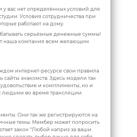
и у вас нет определённых условий для
студии. Условия сотрудничества при
оторые работают на дому.
рабатывать серьёзные денежные суммы!
ает наша компания всем желающим
аждом интернет-ресурсе свои правила
ть сайты знакомств. Здесь модели так
о удовольствие и комплименты, но и
 с людьми во время трансляции.
иенты. Они так же регистрируются на
зличные темы. Мембер может попросить
отает закон "Любой каприз за ваши
акже сделать выбор лично для себя -