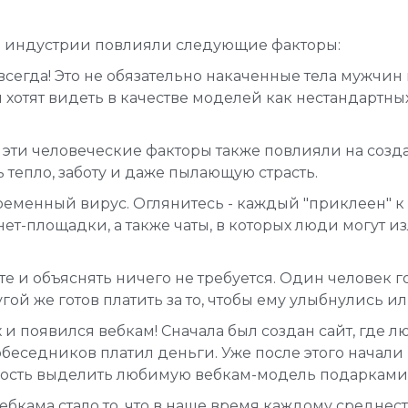
 индустрии повлияли следующие факторы:
сегда! Это не обязательно накаченные тела мужчин
хотят видеть в качестве моделей как нестандартных
эти человеческие факторы также повлияли на созд
 тепло, заботу и даже пылающую страсть.
ременный вирус. Оглянитесь - каждый "приклеен" к
рнет-площадки, а также чаты, в которых люди могут 
те и объяснять ничего не требуется. Один человек 
гой же готов платить за то, чтобы ему улыбнулись и
х и появился вебкам! Сначала был создан сайт, где 
 собеседников платил деньги. Уже после этого начал
ость выделить любимую вебкам-модель подарками)
бкама стало то, что в наше время каждому среднес