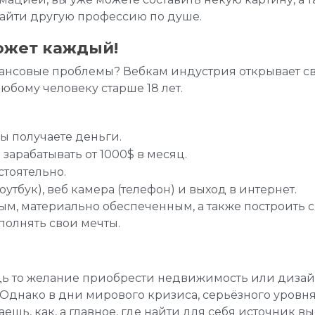
айти другую профессию по душе.
ожет каждый!
инансовые проблемы? Вебкам индустрия открывает 
юбому человеку старше 18 лет.
вы получаете деньги.
зарабатывать от 1000$ в месяц.
стоятельно.
утбук), веб камера (телефон) и выход в интернет.
имым, материально обеспеченным, а также построить
полнять свои мечты.
будь то желание приобрести недвижимость или диза
 Однако в дни мирового кризиса, серьёзного уровн
ешь, как, а главное, где найти для себя источник в