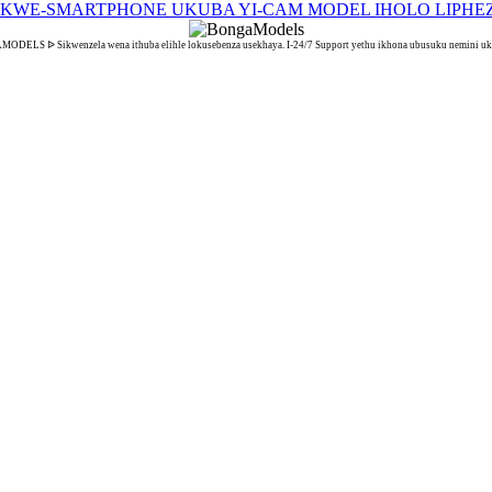
DELS ᐉ Sikwenzela wena ithuba elihle lokusebenza usekhaya. I-24/7 Support yethu ikhona ubusuku nemini uk