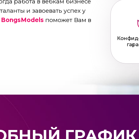
огда работа в вебкам бизнесе
таланты и завоевать успех у
а
BongsModels
поможет Вам в
Конфид
гара
ОБНЫЙ ГРАФИК