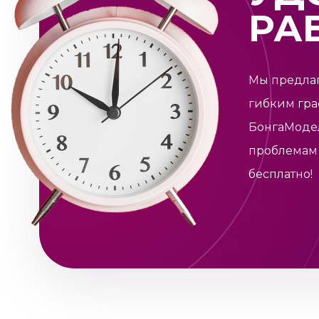
РА
Мы предлаг
гибким гра
БонгаМоде
проблемам 
бесплатно!