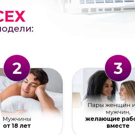
СЕХ
модели:
2
3
Пары женщин и
мужчин,
Мужчины
желающие раб
от 18 лет
вместе