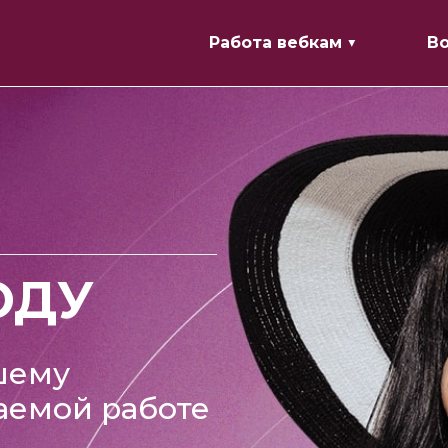
Работа вебкам ▼
В
ОДУ
шему
аемой работе