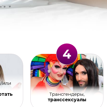
4
/или
отать
Трансгендеры,
транссексуалы