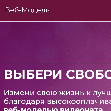
BongaModels
Веб-Модель
Работа девушкам
ВЫБЕРИ СВОБ
Измени свою жизнь к луч
благодаря высокооплачив
веб-моделью видеочата