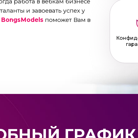
огда работа в вебкам бизнесе
таланты и завоевать успех у
а
BongsModels
поможет Вам в
Конфид
гара
ОБНЫЙ ГРАФИК