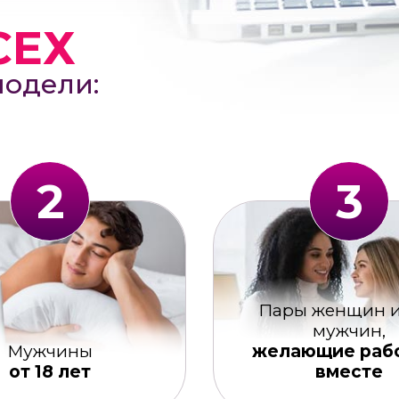
СЕХ
модели:
2
3
Пары женщин и
мужчин,
Мужчины
желающие раб
от 18 лет
вместе