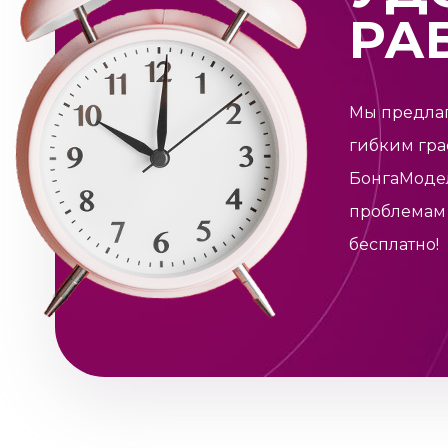
РА
Мы предлаг
гибким гра
БонгаМоде
проблемам 
бесплатно!