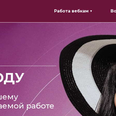
Работа вебкам ▼
В
ОДУ
шему
аемой работе