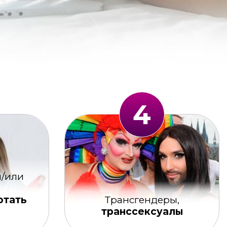
4
/или
отать
Трансгендеры,
транссексуалы