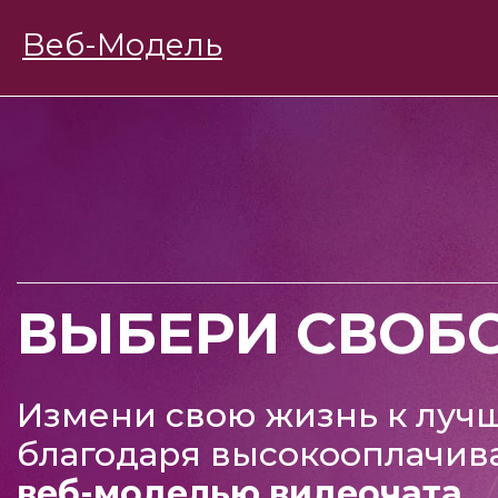
BongaModels
Веб-Модель
Работа девушкам
ВЫБЕРИ СВОБ
Измени свою жизнь к луч
благодаря высокооплачив
веб-моделью видеочата