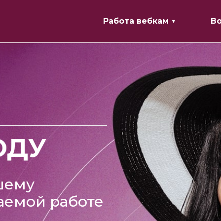
Работа вебкам ▼
В
ОДУ
шему
аемой работе