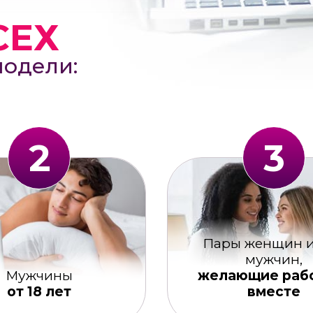
СЕХ
модели:
2
3
Пары женщин и
мужчин,
Мужчины
желающие раб
от 18 лет
вместе