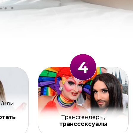
4
/или
отать
Трансгендеры,
транссексуалы