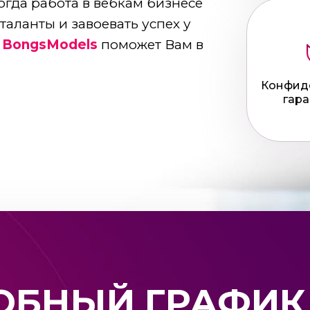
огда работа в вебкам бизнесе
таланты и завоевать успех у
а
BongsModels
поможет Вам в
Конфид
гара
ОБНЫЙ ГРАФИК