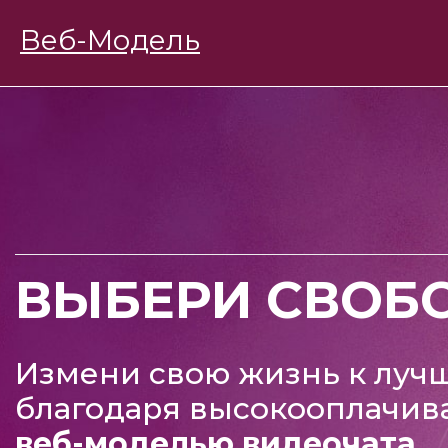
BongaModels
Веб-Модель
Работа девушкам
ВЫБЕРИ СВОБ
Измени свою жизнь к луч
благодаря высокооплачив
веб-моделью видеочата