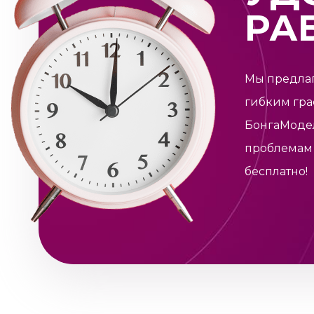
РА
Мы предлаг
гибким гра
БонгаМоде
проблемам 
бесплатно!