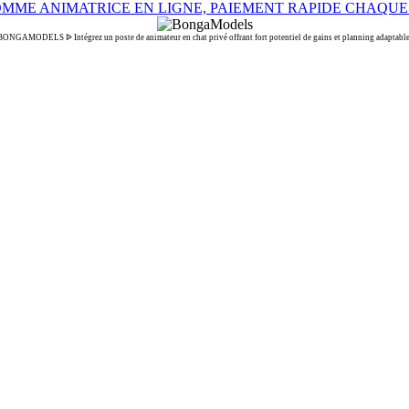
BONGAMODELS ᐉ Intégrez un poste de animateur en chat privé offrant fort potentiel de gains et planning adaptable