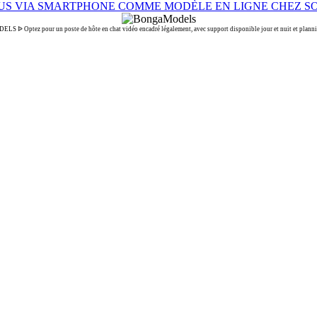
ᐉ Optez pour un poste de hôte en chat vidéo encadré légalement, avec support disponible jour et nuit et planni