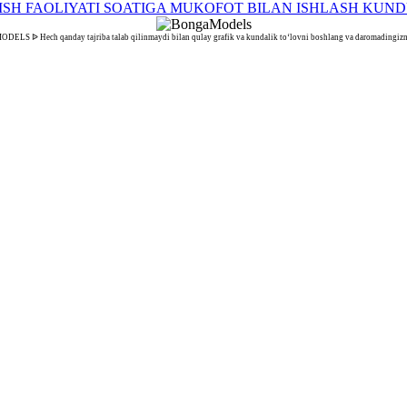
LS ᐉ Hech qanday tajriba talab qilinmaydi bilan qulay grafik va kundalik to‘lovni boshlang va daromadingizni