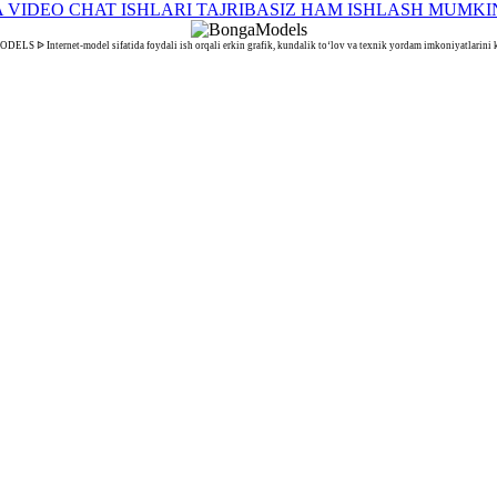
S ᐉ Internet-model sifatida foydali ish orqali erkin grafik, kundalik to‘lov va texnik yordam imkoniyatlarini k