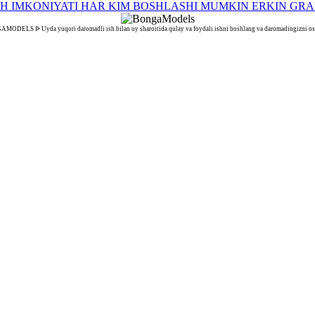
ODELS ᐉ Uyda yuqori daromadli ish bilan uy sharoitida qulay va foydali ishni boshlang va daromadingizni os