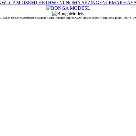
 ᐉ Uyawufisa umsebenzi okhokhela kahle kodwa ungenalwazi? Siyakulungiselela ngesihle futhi sisekelo lwe