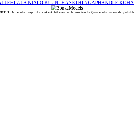
ELS ᐉ Ukusebenza ngezikhathi zakho kuletha imali enhle masonto onke. Qala ukusebenza namuhla ngenkokhe