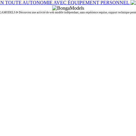
MODELS ᐉ Découvrez une activité de web modèle indépendant, sans expérience requise, support technique perm