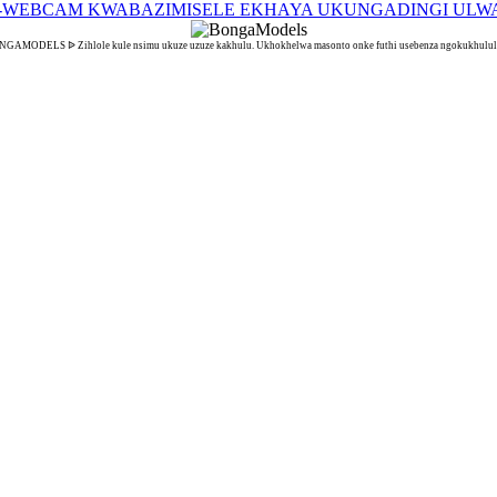
GAMODELS ᐉ Zihlole kule nsimu ukuze uzuze kakhulu. Ukhokhelwa masonto onke futhi usebenza ngokukhulul