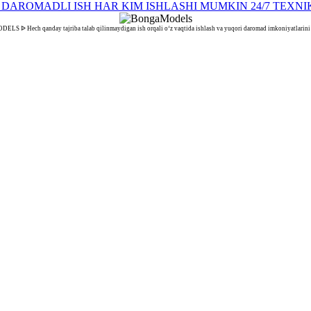
 ᐉ Hech qanday tajriba talab qilinmaydigan ish orqali o‘z vaqtida ishlash va yuqori daromad imkoniyatlarini 